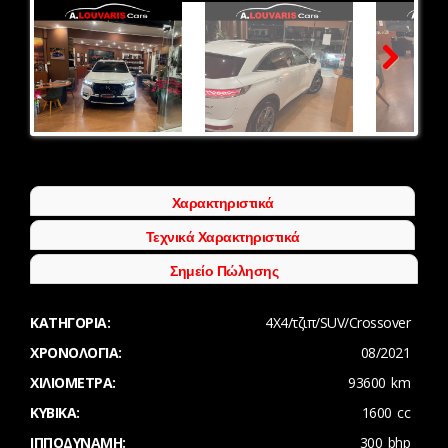
Next
Χαρακτηριστικά
Τεχνικά Χαρακτηριστικά
Σημείο Πώλησης
ΚΑΤΗΓΟΡΊΑ:
4Χ4/τζιπ/SUV/Crossover
ΧΡΟΝΟΛΟΓΊΑ:
08/2021
ΧΙΛΙΌΜΕΤΡΑ:
93600 km
ΚΥΒΙΚΆ:
1600 cc
ΙΠΠΟΔΎΝΑΜΗ:
300 bhp