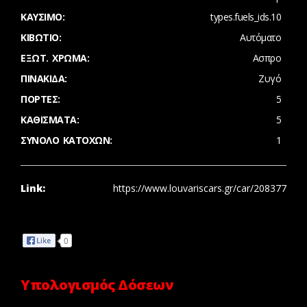
ΚΑΎΣΙΜΟ:
types.fuels_ids.10
ΚΙΒΏΤΙΟ:
Αυτόματο
ΈΞΩΤ. ΧΡΏΜΑ:
Ασπρο
ΠΙΝΑΚΊΔΑ:
Ζυγό
ΠΌΡΤΕΣ:
5
ΚΑΘΊΣΜΑΤΑ:
5
ΣΎΝΟΛΟ ΚΑΤΌΧΩΝ:
1
Link:
https://www.louvariscars.gr/car/208377
Share
0
Υπολογισμός Δόσεων