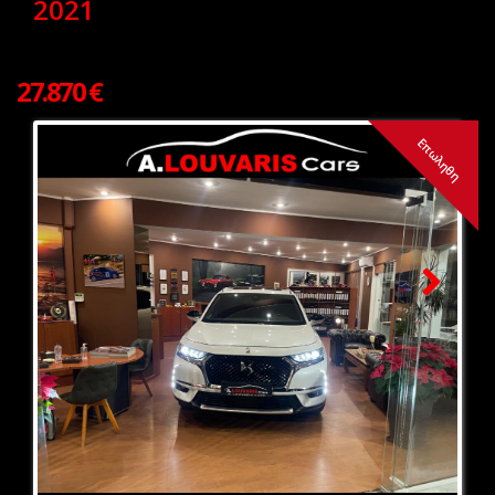
2021
27.870 €
Επωληθη
Next