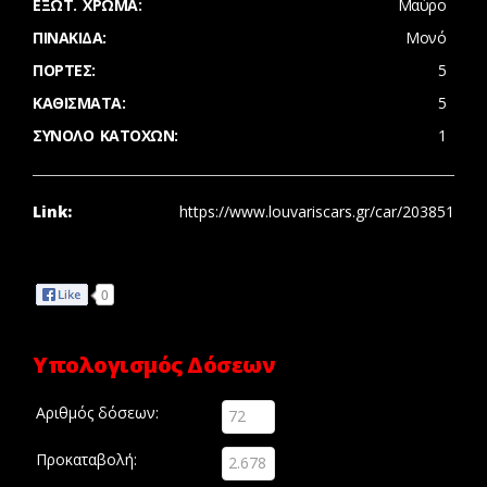
ΈΞΩΤ. ΧΡΏΜΑ:
Μαύρο
ΠΙΝΑΚΊΔΑ:
Μονό
ΠΌΡΤΕΣ:
5
ΚΑΘΊΣΜΑΤΑ:
5
ΣΎΝΟΛΟ ΚΑΤΌΧΩΝ:
1
Link:
https://www.louvariscars.gr/car/203851
Share
0
Υπολογισμός Δόσεων
Αριθμός δόσεων:
Προκαταβολή: