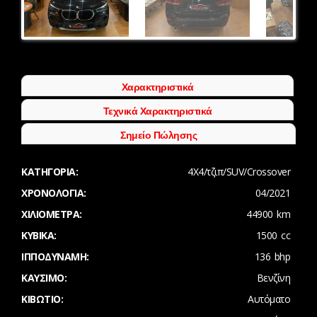
Next
Χαρακτηριστικά
Τεχνικά Χαρακτηριστικά
Σημείο Πώλησης
ΚΑΤΗΓΟΡΊΑ:
4Χ4/τζιπ/SUV/Crossover
ΧΡΟΝΟΛΟΓΊΑ:
04/2021
ΧΙΛΙΌΜΕΤΡΑ:
44900 km
ΚΥΒΙΚΆ:
1500 cc
ΙΠΠΟΔΎΝΑΜΗ:
136 bhp
ΚΑΎΣΙΜΟ:
Βενζίνη
ΚΙΒΏΤΙΟ:
Αυτόματο