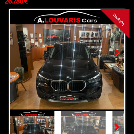
26.780 €
Επωληθη
Next