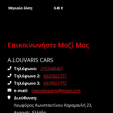
Μηνιαία δόση:
0.45 €
Επικοινωνήστε Μαζί Μας
A.LOUVARIS CARS
Τηλέφωνο:
2102440421
Τηλέφωνο 2:
6937501771
Τηλέφωνο 3:
6937501772
e-mail:
nasoslouvaris@gmail.com
Διεύθυνση:
Λεωφόρος Κωνσταντίνου Καραμανλή 23,
Αχαρνές, Ελλάδα