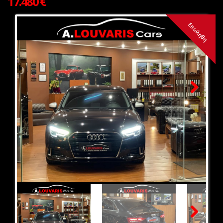
17.480 €
Επωληθη
Next