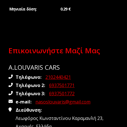
Μηνιαία δόση:
0.29 €
Επικοινωνήστε Μαζί Μας
A.LOUVARIS CARS
Τηλέφωνο:
2102440421
Τηλέφωνο 2:
6937501771
Τηλέφωνο 3:
6937501772
e-mail:
nasoslouvaris@gmail.com
Διεύθυνση:
Λεωφόρος Κωνσταντίνου Καραμανλή 23,
Αχαρνές, Ελλάδα