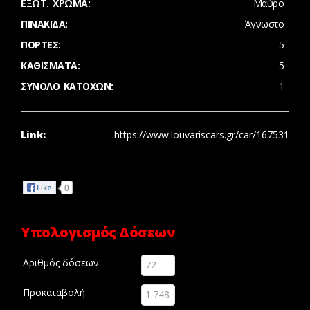
ΈΞΩΤ. ΧΡΏΜΑ:
Μαύρο
ΠΙΝΑΚΊΔΑ:
Άγνωστο
ΠΌΡΤΕΣ:
5
ΚΑΘΊΣΜΑΤΑ:
5
ΣΎΝΟΛΟ ΚΑΤΌΧΩΝ:
1
Link:
https://www.louvariscars.gr/car/167531
Share
0
Υπολογισμός Δόσεων
Αριθμός δόσεων:
Προκαταβολή: