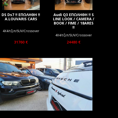
DS Ds7 !! ΕΠΩΛΗΘΗ !!
Audi Q3 ΕΠΩΛΗΘΗ !! S
Merc
A.LOUVARIS CARS
LINE LOOK / CAMERA /
200 
BOOK / FIME / 18ARES
!!
4Χ4/τζιπ/SUV/Crossover
4Χ4/τζ
4Χ4/τζιπ/SUV/Crossover
31760 €
24480 €
A. LOUVARIS CARS
ΠΑΡΑΔΟΣΗ