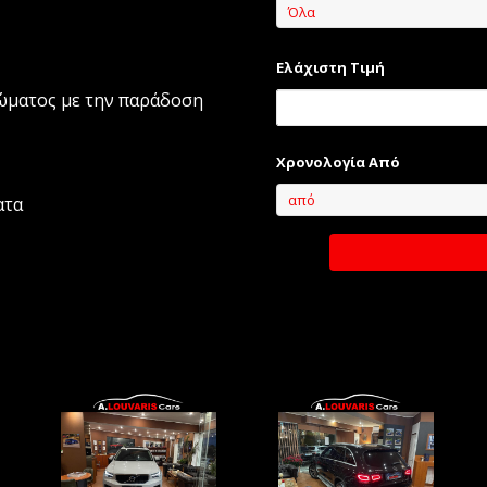
Όλα
Ελάχιστη Τιμή
ρώματος με την παράδοση
Χρονολογία Από
από
ατα