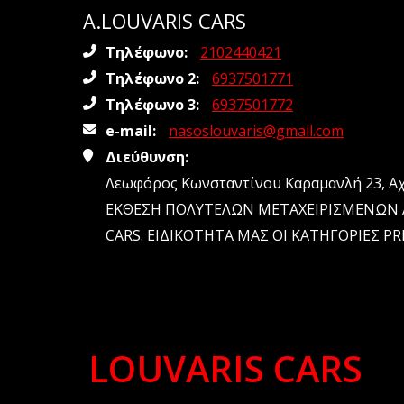
A.LOUVARIS CARS
Τηλέφωνο:
2102440421
Τηλέφωνο 2:
6937501771
Τηλέφωνο 3:
6937501772
e-mail:
nasoslouvaris@gmail.com
Διεύθυνση:
Λεωφόρος Κωνσταντίνου Καραμανλή 23, Αχ
ΕΚΘΕΣΗ ΠΟΛΥΤΕΛΩΝ ΜΕΤΑΧΕΙΡΙΣΜΕΝΩΝ 
CARS. ΕΙΔΙΚΟΤΗΤΑ ΜΑΣ ΟΙ ΚΑΤΗΓΟΡΙΕΣ P
LOUVARIS CARS