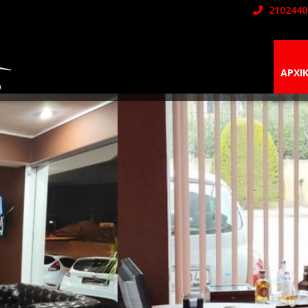
2102440
ΑΡΧΙ