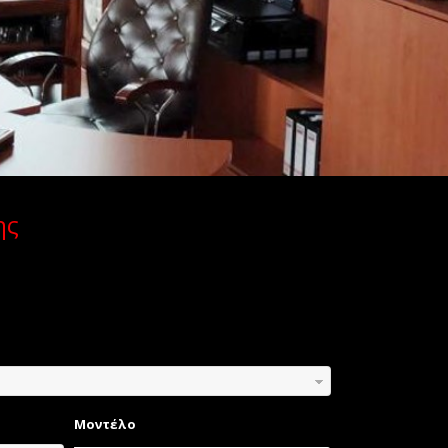
ης
Μοντέλο