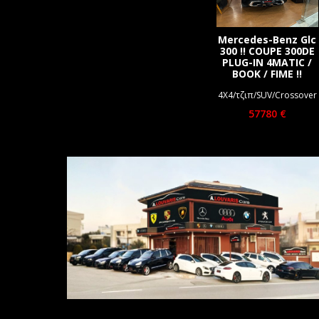
Mercedes-Benz Glc
300 !! COUPE 300DE
PLUG-IN 4MATIC /
BOOK / FIME !!
4Χ4/τζιπ/SUV/Crossover
57780 €
A. LOUVARIS CARS
PREMIUM CARS